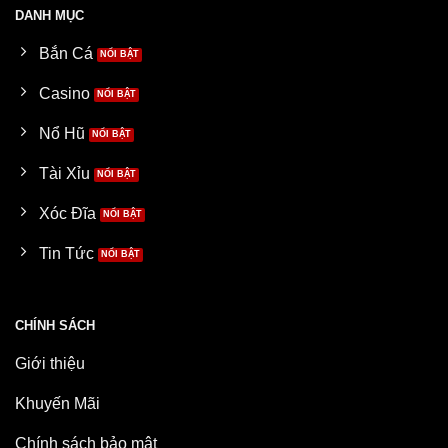
DANH MỤC
Bắn Cá
Casino
Nổ Hũ
Tài Xỉu
Xóc Đĩa
Tin Tức
CHÍNH SÁCH
Giới thiệu
Khuyến Mãi
Chính sách bảo mật