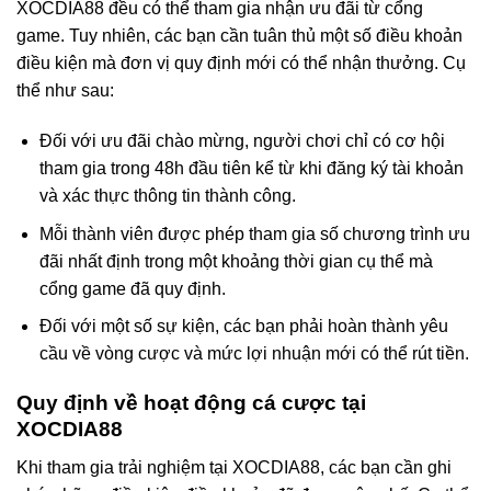
XOCDIA88 đều có thể tham gia nhận ưu đãi từ cổng
game. Tuy nhiên, các bạn cần tuân thủ một số điều khoản
điều kiện mà đơn vị quy định mới có thể nhận thưởng. Cụ
thể như sau:
Đối với ưu đãi chào mừng, người chơi chỉ có cơ hội
tham gia trong 48h đầu tiên kể từ khi đăng ký tài khoản
và xác thực thông tin thành công.
Mỗi thành viên được phép tham gia số chương trình ưu
đãi nhất định trong một khoảng thời gian cụ thể mà
cổng game đã quy định.
Đối với một số sự kiện, các bạn phải hoàn thành yêu
cầu về vòng cược và mức lợi nhuận mới có thể rút tiền.
Quy định về hoạt động cá cược tại
XOCDIA88
Khi tham gia trải nghiệm tại XOCDIA88, các bạn cần ghi