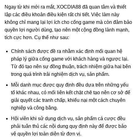
Ngay từ khi mới ra mắt, XOCDIA88 đã quan tâm và thiết
lập các điều khoản điều kiện rất chi tiết. Việc làm này
không chỉ mang lại lợi ích cho cổng game mà còn đảm bảo
quyền lợi người dùng, tạo nên một cộng đồng lành mạnh,
tích cực hơn. Cụ thể như sau:
Chính sách được đề ra nhằm xác định mối quan hệ
pháp lý giữa cổng game với khách hàng và ngược lại.
Từ đó tạo nên sự đồng thuận, trách nhiệm giữa hai bên
trong quá trình trải nghiệm dịch vụ, sản phẩm.
Mỗi danh mục được quy định đều dựa trên những yếu
tố khác nhau, có mối liên kết chặt chẽ tạo nên cơ sở để
giải quyết các tranh chấp, khiếu nại một cách chuyên
nghiệp và công bằng.
Hội viên khi sử dụng dịch vụ, sản phẩm cá cược đều
phải tuân thủ các nội dung quy định này để được bảo
vệ quyền lợi toàn diện từ đơn vị.