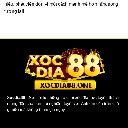
hiệu, phát triển đơn vị một cách mạnh mẽ hơn nữa trong
tương lai!
Xocdia88
- Nơi hội tụ những trò chơi xóc đĩa trực tuyến thú vị,
mang đến cho bạn trải nghiệm tuyệt vời. Anh em còn trần chừ
gì nữa mà không tham gia ngay.