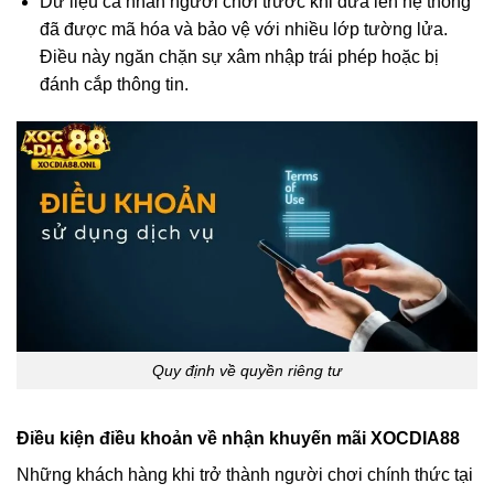
Dữ liệu cá nhân người chơi trước khi đưa lên hệ thống
đã được mã hóa và bảo vệ với nhiều lớp tường lửa.
Điều này ngăn chặn sự xâm nhập trái phép hoặc bị
đánh cắp thông tin.
Quy định về quyền riêng tư
Điều kiện điều khoản về nhận khuyến mãi XOCDIA88
Những khách hàng khi trở thành người chơi chính thức tại