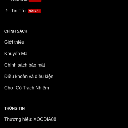
Tin Tức
CHÍNH SÁCH
Giới thiệu
Khuyến Mãi
Chính sách bảo mật
Điều khoản và điều kiện
Chơi Có Trách Nhiệm
THÔNG TIN
Thương hiệu: XOCDIA88