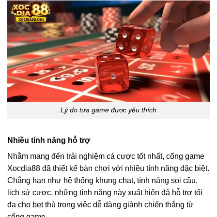
Lý do tựa game được yêu thích
Nhiều tính năng hỗ trợ
Nhằm mang đến trải nghiệm cá cược tốt nhất, cổng game
Xocdia88 đã thiết kế bàn chơi với nhiều tính năng đặc biệt.
Chẳng hạn như hệ thống khung chat, tính năng soi cầu,
lịch sử cược, những tính năng này xuất hiện đã hỗ trợ tối
đa cho bet thủ trong việc dễ dàng giành chiến thắng từ
cổng game.