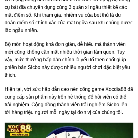
cụ bát đĩa chuyên dụng cùng 3 quân xí ngầu thiết kế các
mặt điểm số. Khi tham gia, nhiệm vụ của bet thủ là dự
đoán điểm số chính xác của mặt ngửa sau khi chúng được
lắc ngẫu nhiên.
Bộ môn hoạt động khá đơn giản, dễ hiểu mà thành viên
mới cũng không cần mất nhiều thời gian làm quen. Tuy
vậy, mức thưởng hấp dẫn chính là yếu tố then chốt giúp
phiên bản Sicbo này được nhiều người chơi đặc biệt yêu
thích.
Hiện tại, với sức hấp dẫn cao nên cổng game Xocdia88 đã
cung cấp sản phẩm này trên hệ thống để hội viên có thể
trải nghiệm. Cộng đồng thành viên trải nghiệm Sicbo lên
tới hàng triệu người mỗi ngày tại đơn vị của chúng tôi.