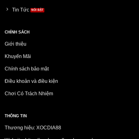
Tin Tức
CHÍNH SÁCH
Giới thiệu
Khuyến Mãi
Chính sách bảo mật
Điều khoản và điều kiện
Chơi Có Trách Nhiệm
THÔNG TIN
Thương hiệu: XOCDIA88