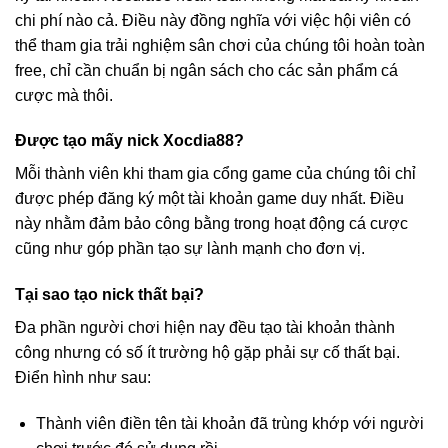
chi phí nào cả. Điều này đồng nghĩa với việc hội viên có
thể tham gia trải nghiệm sân chơi của chúng tôi hoàn toàn
free, chỉ cần chuẩn bị ngân sách cho các sản phẩm cá
cược mà thôi.
Được tạo mấy nick Xocdia88?
Mỗi thành viên khi tham gia cổng game của chúng tôi chỉ
được phép đăng ký một tài khoản game duy nhất. Điều
này nhằm đảm bảo công bằng trong hoạt động cá cược
cũng như góp phần tạo sự lành mạnh cho đơn vị.
Tại sao tạo nick thất bại?
Đa phần người chơi hiện nay đều tạo tài khoản thành
công nhưng có số ít trường hộ gặp phải sự cố thất bại.
Điển hình như sau:
Thành viên điền tên tài khoản đã trùng khớp với người