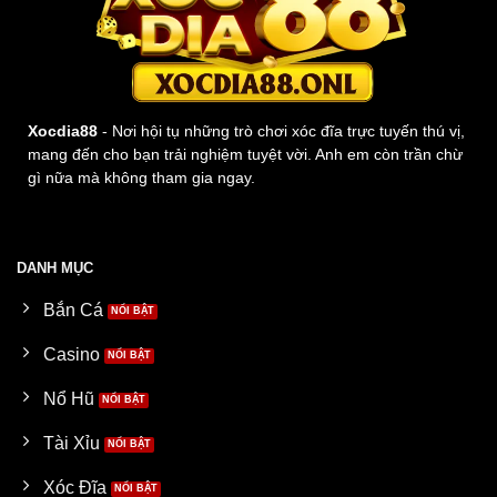
Xocdia88
- Nơi hội tụ những trò chơi xóc đĩa trực tuyến thú vị,
mang đến cho bạn trải nghiệm tuyệt vời. Anh em còn trần chừ
gì nữa mà không tham gia ngay.
DANH MỤC
Bắn Cá
Casino
Nổ Hũ
Tài Xỉu
Xóc Đĩa