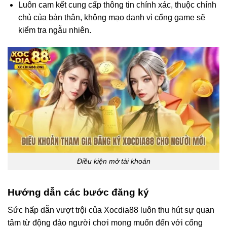
Luôn cam kết cung cấp thông tin chính xác, thuộc chính
chủ của bản thân, không mạo danh vì cổng game sẽ
kiểm tra ngẫu nhiên.
Điều kiện mở tài khoản
Hướng dẫn các bước đăng ký
Sức hấp dẫn vượt trội của Xocdia88 luôn thu hút sự quan
tâm từ động đảo người chơi mong muốn đến với cổng