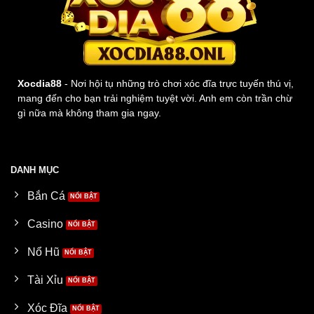
Xocdia88
- Nơi hội tụ những trò chơi xóc đĩa trực tuyến thú vị,
mang đến cho bạn trải nghiệm tuyệt vời. Anh em còn trần chừ
gì nữa mà không tham gia ngay.
DANH MỤC
Bắn Cá
Casino
Nổ Hũ
Tài Xỉu
Xóc Đĩa