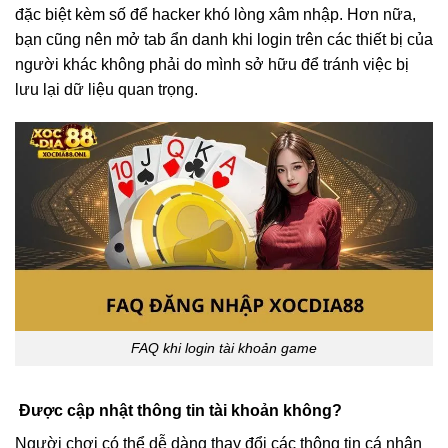
đặc biệt kèm số để hacker khó lòng xâm nhập. Hơn nữa,
bạn cũng nên mở tab ẩn danh khi login trên các thiết bị của
người khác không phải do mình sở hữu để tránh việc bị
lưu lại dữ liệu quan trọng.
FAQ khi login tài khoản game
Được cập nhật thông tin tài khoản không?
Người chơi có thể dễ dàng thay đổi các thông tin cá nhân