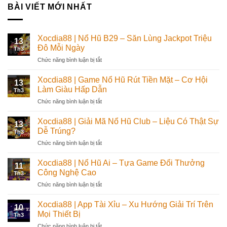
BÀI VIẾT MỚI NHẤT
Xocdia88 | Nổ Hũ B29 – Săn Lùng Jackpot Triệu
13
Đô Mỗi Ngày
Th3
Chức năng bình luận bị tắt
ở
Xocdia88
|
Xocdia88 | Game Nổ Hũ Rút Tiền Mặt – Cơ Hội
13
Nổ
Làm Giàu Hấp Dẫn
Th3
Hũ
Chức năng bình luận bị tắt
ở
B29
Xocdia88
–
|
Xocdia88 | Giải Mã Nổ Hũ Club – Liệu Có Thật Sự
Săn
13
Game
Lùng
Dễ Trúng?
Th3
Nổ
Jackpot
Chức năng bình luận bị tắt
ở
Hũ
Triệu
Xocdia88
Rút
Đô
|
Xocdia88 | Nổ Hũ Ai – Tựa Game Đổi Thưởng
Tiền
Mỗi
11
Giải
Mặt
Công Nghệ Cao
Ngày
Th3
Mã
–
Chức năng bình luận bị tắt
ở
Nổ
Cơ
Xocdia88
Hũ
Hội
|
Xocdia88 | App Tài Xỉu – Xu Hướng Giải Trí Trên
Club
Làm
10
Nổ
–
Mọi Thiết Bị
Giàu
Th3
Hũ
Liệu
Hấp
Chức năng bình luận bị tắt
ở