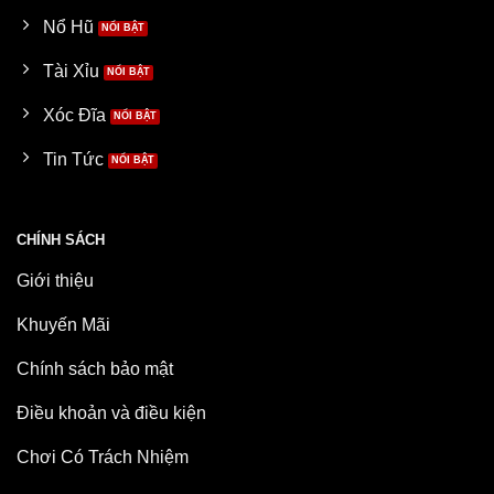
Nổ Hũ
Tài Xỉu
Xóc Đĩa
Tin Tức
CHÍNH SÁCH
Giới thiệu
Khuyến Mãi
Chính sách bảo mật
Điều khoản và điều kiện
Chơi Có Trách Nhiệm