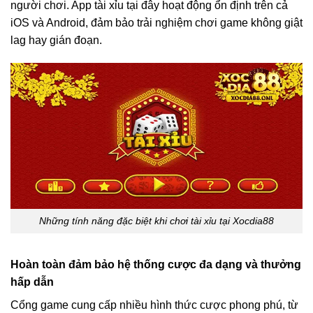
người chơi. App tài xỉu tại đây hoạt động ổn định trên cả
iOS và Android, đảm bảo trải nghiệm chơi game không giật
lag hay gián đoạn.
Những tính năng đặc biệt khi chơi tài xỉu tại Xocdia88
Hoàn toàn đảm bảo hệ thống cược đa dạng và thưởng
hấp dẫn
Cổng game cung cấp nhiều hình thức cược phong phú, từ