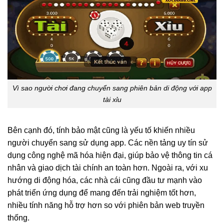
Vì sao người chơi đang chuyển sang phiên bản di động với app
tài xỉu
Bên cạnh đó, tính bảo mật cũng là yếu tố khiến nhiều
người chuyển sang sử dụng app. Các nền tảng uy tín sử
dụng công nghệ mã hóa hiện đại, giúp bảo vệ thông tin cá
nhân và giao dịch tài chính an toàn hơn. Ngoài ra, với xu
hướng di động hóa, các nhà cái cũng đầu tư mạnh vào
phát triển ứng dụng để mang đến trải nghiệm tốt hơn,
nhiều tính năng hỗ trợ hơn so với phiên bản web truyền
thống.