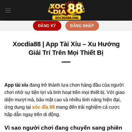
Bỏ
qua
nội
dung
ĐĂNG KÝ
ĐĂNG NHẬP
Xocdia88 | App Tài Xỉu – Xu Hướng
Giải Trí Trên Mọi Thiết Bị
App tài xỉu
đang trở thành lựa chọn hàng đầu của người
chơi nhờ sự tiện lợi và linh hoạt trên mọi thiết bị. Với giao
diện mượt mà, bảo mật cao và nhiều tính năng hiện đại,
ứng dụng tại
xóc đĩa 88
mang đến trải nghiệm cá cược
hấp dẫn ngay trên di động.
Vì sao người chơi đang chuyển sang phiên