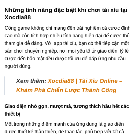
Những tính năng đặc biệt khi chơi tài xỉu tại
Xocdia88
Cổng game không chỉ mang đến trải nghiệm cá cược đỉnh
cao mà còn tích hợp nhiều tính năng hiện đại để cược thủ
tham gia dễ dàng. Với app tài xỉu, bạn có thể tiếp cận một
sân chơi chuyên nghiệp, nơi mọi yếu tố từ giao diện, tỷ lệ
cược đến bảo mật đều được tối ưu để đáp ứng nhu cầu
người dùng.
Xem thêm:
Xocdia88 | Tài Xỉu Online –
Khám Phá Chiến Lược Thành Công
Giao diện nhỏ gọn, mượt mà, tương thích hầu hết các
thiết bị
Một trong những điểm mạnh của ứng dụng là giao diện
được thiết kế thân thiện, dễ thao tác, phù hợp với tất cả