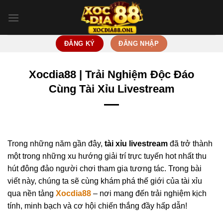
Bỏ
qua
nội
dung
ĐĂNG KÝ
ĐĂNG NHẬP
Xocdia88 | Trải Nghiệm Độc Đáo
Cùng Tài Xỉu Livestream
Trong những năm gần đây,
tài xỉu livestream
đã trở thành
một trong những xu hướng giải trí trực tuyến hot nhất thu
hút đông đảo người chơi tham gia tương tác. Trong bài
viết này, chúng ta sẽ cùng khám phá thế giới của tài xỉu
qua nền tảng
Xocdia88
– nơi mang đến trải nghiệm kịch
tính, minh bạch và cơ hội chiến thắng đầy hấp dẫn!