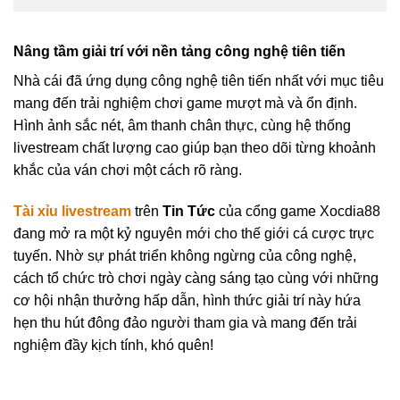
Nâng tầm giải trí với nền tảng công nghệ tiên tiến
Nhà cái đã ứng dụng công nghệ tiên tiến nhất với mục tiêu
mang đến trải nghiệm chơi game mượt mà và ổn định.
Hình ảnh sắc nét, âm thanh chân thực, cùng hệ thống
livestream chất lượng cao giúp bạn theo dõi từng khoảnh
khắc của ván chơi một cách rõ ràng.
Tài xỉu livestream
trên
Tin Tức
của cổng game Xocdia88
đang mở ra một kỷ nguyên mới cho thế giới cá cược trực
tuyến. Nhờ sự phát triển không ngừng của công nghệ,
cách tổ chức trò chơi ngày càng sáng tạo cùng với những
cơ hội nhận thưởng hấp dẫn, hình thức giải trí này hứa
hẹn thu hút đông đảo người tham gia và mang đến trải
nghiệm đầy kịch tính, khó quên!