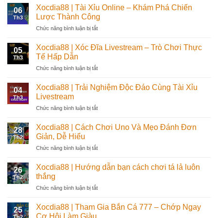
|
Xocdia88 | Tài Xỉu Online – Khám Phá Chiến
Tựa
Sự
06
App
Game
Lược Thành Công
Dễ
Th3
Tài
Đổi
Trúng?
Chức năng bình luận bị tắt
ở
Xỉu
Thưởng
Xocdia88
–
Công
|
Xocdia88 | Xóc Đĩa Livestream – Trò Chơi Thực
Xu
Nghệ
05
Tài
Hướng
Tế Hấp Dẫn
Cao
Th3
Xỉu
Giải
Chức năng bình luận bị tắt
ở
Online
Trí
Xocdia88
–
Trên
|
Xocdia88 | Trải Nghiệm Độc Đáo Cùng Tài Xỉu
Khám
Mọi
04
Xóc
Phá
Livestream
Thiết
Th3
Đĩa
Chiến
Bị
Chức năng bình luận bị tắt
ở
Livestream
Lược
Xocdia88
–
Thành
|
Xocdia88 | Cách Chơi Uno Và Mẹo Đánh Đơn
Trò
Công
28
Trải
Chơi
Giản, Dễ Hiểu
Th2
Nghiệm
Thực
Chức năng bình luận bị tắt
ở
Độc
Tế
Xocdia88
Đáo
Hấp
|
Xocdia88 | Hướng dẫn bạn cách chơi tá lả luôn
Cùng
Dẫn
26
Cách
Tài
thắng
Th2
Chơi
Xỉu
Chức năng bình luận bị tắt
ở
Uno
Livestream
Xocdia88
Và
|
Xocdia88 | Tham Gia Bắn Cá 777 – Chớp Ngay
Mẹo
25
Hướng
Đánh
Cơ Hội Làm Giàu
Th2