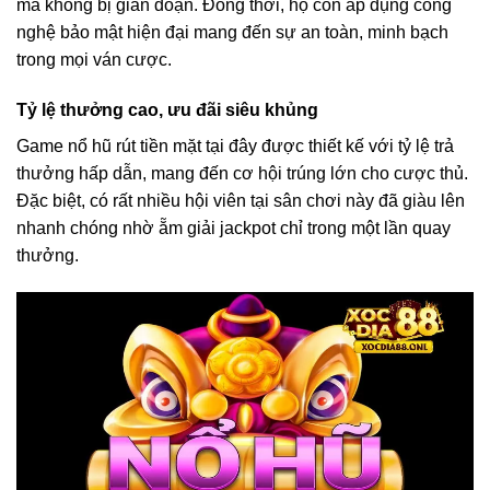
mà không bị gián đoạn. Đồng thời, họ còn áp dụng công
nghệ bảo mật hiện đại mang đến sự an toàn, minh bạch
trong mọi ván cược.
Tỷ lệ thưởng cao, ưu đãi siêu khủng
Game nổ hũ rút tiền mặt tại đây được thiết kế với tỷ lệ trả
thưởng hấp dẫn, mang đến cơ hội trúng lớn cho cược thủ.
Đặc biệt, có rất nhiều hội viên tại sân chơi này đã giàu lên
nhanh chóng nhờ ẵm giải jackpot chỉ trong một lần quay
thưởng.