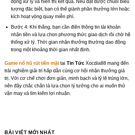
động xử lý và hiển thị kết quả. Nếu đạt được chuỗi biểu
tượng đặc biệt, bạn có thể giành phần thưởng lớn hoặc
kích hoạt vòng quay miễn phí.
Bước 4: Khi thắng, bạn cần điền thông tin tài khoản
nhận tiền và lựa chọn phương thức giao dịch rồi chờ hệ
thống xử lý. Thời gian nhận thưởng thường dao động
trong một khoảng thời gian nhất định.
Game nổ hũ rút tiền mặt
tại
Tin Tức
Xocdia88 mang đến
trải nghiệm giải trí hấp dẫn cùng cơ hội nhận thưởng giá
trị. Với cơ chế chơi đơn giản, minh bạch và tỷ lệ trúng lớn,
nên đây chắc chắn là lựa chọn lý tưởng cho ai muốn thử
vận may và tìm kiếm lợi nhuận.
BÀI VIẾT MỚI NHẤT