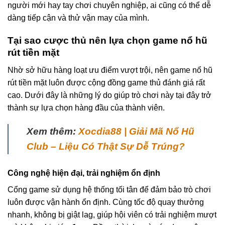
người mới hay tay chơi chuyên nghiệp, ai cũng có thể dễ
dàng tiếp cận và thử vận may của mình.
Tại sao cược thủ nên lựa chọn game nổ hũ
rút tiền mặt
Nhờ sở hữu hàng loạt ưu điểm vượt trội, nên game nổ hũ
rút tiền mặt luôn được cộng đồng game thủ đánh giá rất
cao. Dưới đây là những lý do giúp trò chơi này tại đây trở
thành sự lựa chọn hàng đầu của thành viên.
Xem thêm:
Xocdia88 | Giải Mã Nổ Hũ
Club – Liệu Có Thật Sự Dễ Trúng?
Công nghệ hiện đại, trải nghiệm ổn định
Cổng game sử dụng hệ thống tối tân để đảm bảo trò chơi
luôn được vận hành ổn định. Cùng tốc độ quay thưởng
nhanh, không bị giật lag, giúp hội viên có trải nghiệm mượt