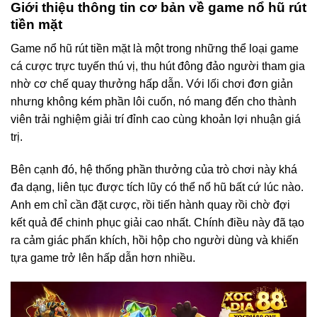
Giới thiệu thông tin cơ bản về game nổ hũ rút
tiền mặt
Game nổ hũ rút tiền mặt là một trong những thể loại game
cá cược trực tuyến thú vị, thu hút đông đảo người tham gia
nhờ cơ chế quay thưởng hấp dẫn. Với lối chơi đơn giản
nhưng không kém phần lôi cuốn, nó mang đến cho thành
viên trải nghiệm giải trí đỉnh cao cùng khoản lợi nhuận giá
trị.
Bên cạnh đó, hệ thống phần thưởng của trò chơi này khá
đa dạng, liên tục được tích lũy có thể nổ hũ bất cứ lúc nào.
Anh em chỉ cần đặt cược, rồi tiến hành quay rồi chờ đợi
kết quả để chinh phục giải cao nhất. Chính điều này đã tạo
ra cảm giác phấn khích, hồi hộp cho người dùng và khiến
tựa game trở lên hấp dẫn hơn nhiều.