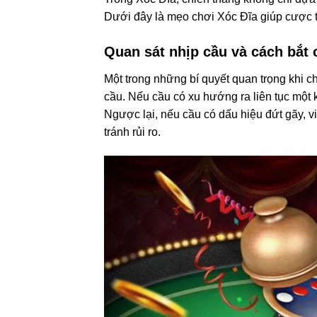
Dưới đây là mẹo chơi Xóc Đĩa giúp cược th
Quan sát nhịp cầu và cách bắt 
Một trong những bí quyết quan trọng khi c
cầu. Nếu cầu có xu hướng ra liên tục một k
Ngược lại, nếu cầu có dấu hiệu đứt gãy, vi
tránh rủi ro.