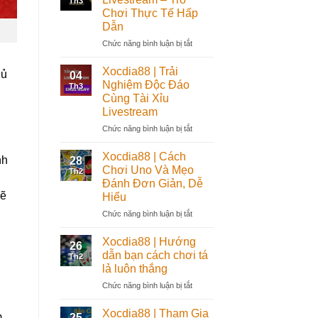
Th3
Trên
Xỉu
Chơi Thực Tế Hấp
Mọi
Online
Dẫn
Thiết
–
Bị
Khám
Chức năng bình luận bị tắt
ở
Phá
Xocdia88
Chiến
|
Xocdia88 | Trải
hủ
04
Lược
Xóc
Nghiệm Độc Đáo
Th3
Thành
Đĩa
Cùng Tài Xỉu
Công
Livestream
Livestream
–
Trò
Chức năng bình luận bị tắt
ở
Chơi
Xocdia88
Thực
|
Xocdia88 | Cách
nh
28
Tế
Trải
Chơi Uno Và Mẹo
Th2
Hấp
Nghiệm
Đánh Đơn Giản, Dễ
Dẫn
Độc
sẽ
Hiểu
Đáo
Cùng
Chức năng bình luận bị tắt
ở
Tài
Xocdia88
Xỉu
|
Xocdia88 | Hướng
26
Livestream
Cách
dẫn bạn cách chơi tá
Th2
Chơi
lả luôn thắng
Uno
Chức năng bình luận bị tắt
ở
Và
Xocdia88
Mẹo
|
Đánh
Xocdia88 | Tham Gia
.
25