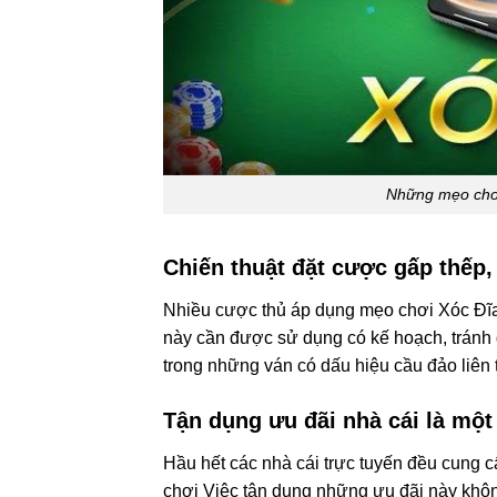
Những mẹo chơi 
Chiến
thuật đặt cược gấp thếp,
Nhiều cược thủ áp dụng mẹo chơi Xóc Đĩa 
này cần được sử dụng có kế hoạch, tránh 
trong những ván có dấu hiệu cầu đảo liên t
Tận dụng ưu đãi nhà cái là một
Hầu hết các nhà cái trực tuyến đều cung 
chơi Việc tận dụng những ưu đãi này khôn