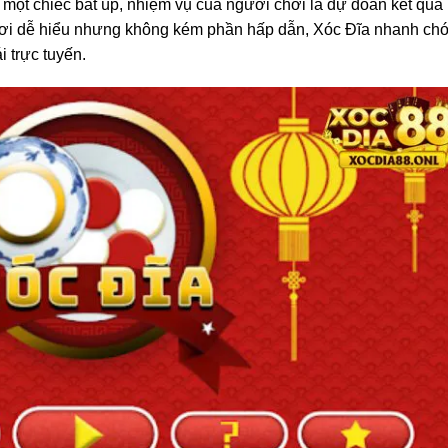
 một chiếc bát úp, nhiệm vụ của người chơi là dự đoán kết quả
 chơi dễ hiểu nhưng không kém phần hấp dẫn, Xóc Đĩa nhanh ch
i trực tuyến.