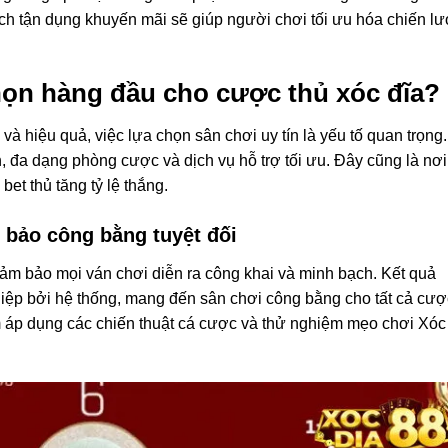
cách tận dụng khuyến mãi sẽ giúp người chơi tối ưu hóa chiến l
chọn hàng đầu cho cược thủ xóc đĩa?
và hiệu quả, việc lựa chọn sân chơi uy tín là yếu tố quan trọng.
 đa dạng phòng cược và dịch vụ hỗ trợ tối ưu. Đây cũng là nơi
bet thủ tăng tỷ lệ thắng.
bảo công bằng tuyệt đối
m bảo mọi ván chơi diễn ra công khai và minh bạch. Kết quả
iệp bởi hệ thống, mang đến sân chơi công bằng cho tất cả cượ
âm áp dụng các chiến thuật cá cược và thử nghiệm mẹo chơi Xóc