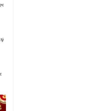
ược
 lý
c