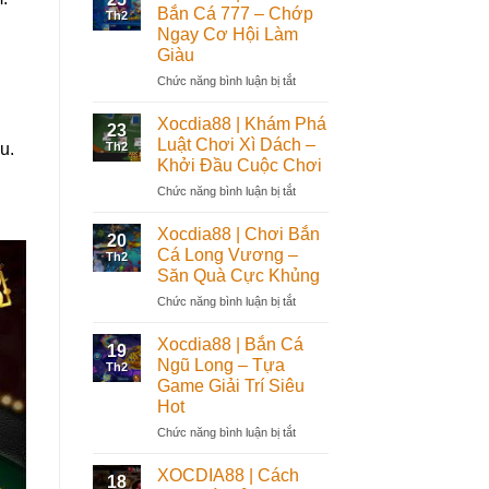
Hướng
Đơn
Bắn Cá 777 – Chớp
Th2
dẫn
Giản,
Ngay Cơ Hội Làm
bạn
Dễ
Giàu
cách
Hiểu
chơi
Chức năng bình luận bị tắt
ở
tá
Xocdia88
lả
|
Xocdia88 | Khám Phá
23
luôn
Tham
Luật Chơi Xì Dách –
Th2
u.
thắng
Gia
Khởi Đầu Cuộc Chơi
Bắn
Chức năng bình luận bị tắt
ở
Cá
Xocdia88
777
|
–
Xocdia88 | Chơi Bắn
20
Khám
Chớp
Cá Long Vương –
Th2
Phá
Ngay
Săn Quà Cực Khủng
Luật
Cơ
Chức năng bình luận bị tắt
ở
Chơi
Hội
Xocdia88
Xì
Làm
|
Dách
Giàu
Xocdia88 | Bắn Cá
19
Chơi
–
Ngũ Long – Tựa
Th2
Bắn
Khởi
Game Giải Trí Siêu
Cá
Đầu
Hot
Long
Cuộc
Vương
Chức năng bình luận bị tắt
Chơi
ở
–
Xocdia88
Săn
|
XOCDIA88 | Cách
18
Quà
Bắn