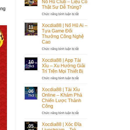
Nổ Hũ Club – Liệu Có
Th3
Đô
Nổ
Thật Sự Dễ Trúng?
óng
Mỗi
Hũ
Chức năng bình luận bị tắt
Ngày
ở
Rút
Xocdia88
Tiền
|
Mặt
Xocdia88 | Nổ Hũ Ai –
11
Giải
–
Tựa Game Đổi
Th3
Mã
Cơ
Thưởng Công Nghệ
Nổ
Hội
Cao
Hũ
Làm
Club
Chức năng bình luận bị tắt
Giàu
ở
–
Hấp
Xocdia88
Liệu
Dẫn
|
Xocdia88 | App Tài
10
Có
Nổ
Xỉu – Xu Hướng Giải
Th3
Thật
Hũ
Trí Trên Mọi Thiết Bị
Sự
Ai
Chức năng bình luận bị tắt
Dễ
ở
–
Trúng?
Xocdia88
Tựa
|
Game
Xocdia88 | Tài Xỉu
06
App
Đổi
Online – Khám Phá
Th3
Tài
Thưởng
Chiến Lược Thành
Xỉu
Công
Công
–
Nghệ
Xu
Chức năng bình luận bị tắt
Cao
ở
Hướng
Xocdia88
Giải
|
Xocdia88 | Xóc Đĩa
05
Trí
Tài
Livestream – Trò