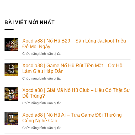
BÀI VIẾT MỚI NHẤT
Xocdia88 | Nổ Hũ B29 – Săn Lùng Jackpot Triệu
13
Đô Mỗi Ngày
Th3
Chức năng bình luận bị tắt
ở
Xocdia88
|
Xocdia88 | Game Nổ Hũ Rút Tiền Mặt – Cơ Hội
13
Nổ
Làm Giàu Hấp Dẫn
Th3
Hũ
Chức năng bình luận bị tắt
ở
B29
Xocdia88
–
|
Xocdia88 | Giải Mã Nổ Hũ Club – Liệu Có Thật Sự
Săn
13
Game
Lùng
Dễ Trúng?
Th3
Nổ
Jackpot
Chức năng bình luận bị tắt
ở
Hũ
Triệu
Xocdia88
Rút
Đô
|
Xocdia88 | Nổ Hũ Ai – Tựa Game Đổi Thưởng
Tiền
Mỗi
11
Giải
Mặt
Công Nghệ Cao
Ngày
Th3
Mã
–
Chức năng bình luận bị tắt
ở
Nổ
Cơ
Xocdia88
Hũ
Hội