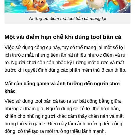
Những ưu điểm mà tool bắn cá mang lại
Một vài điểm hạn chế khi dùng tool bắn cá
Việc sử dụng công cụ này, tuy có thể mang lại một số lợi
ích trước mắt, nhưng tiềm ẩn rất nhiều nhược điểm và rủi
ro. Người chơi cần cân nhắc kỹ lưỡng mặt được và mất
trước khi quyết định dùng các phần mềm thứ 3 can thiệp.
Mất cân bằng game và ảnh hưởng đến người chơi
khác
Việc sử dụng tool bắn cá tạo ra sự bất công bằng giữa
những ai tham gia. Người dùng sẽ có lợi thế hơn hẳn,
khiến cho những người khác cảm thấy chán nản và mất
hứng thú với game. Điều này làm ảnh hưởng đến cộng
đồng, có thể tạo ra môi trường thiếu lành mạnh.