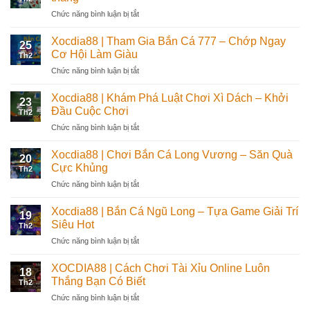
Chơi
Xỉu
Chức năng bình luận bị tắt
ở
Uno
Livestream
Xocdia88
Và
|
Xocdia88 | Tham Gia Bắn Cá 777 – Chớp Ngay
Mẹo
25
Hướng
Đánh
Cơ Hội Làm Giàu
Th2
dẫn
Đơn
Chức năng bình luận bị tắt
ở
bạn
Giản,
Xocdia88
cách
Dễ
|
Xocdia88 | Khám Phá Luật Chơi Xì Dách – Khởi
chơi
Hiểu
23
Tham
tá
Đầu Cuộc Chơi
Th2
Gia
lả
Chức năng bình luận bị tắt
ở
Bắn
luôn
Xocdia88
Cá
thắng
|
Xocdia88 | Chơi Bắn Cá Long Vương – Săn Quà
777
20
Khám
–
Cực Khủng
Th2
Phá
Chớp
Chức năng bình luận bị tắt
ở
Luật
Ngay
Xocdia88
Chơi
Cơ
|
Xocdia88 | Bắn Cá Ngũ Long – Tựa Game Giải Trí
Xì
Hội
19
Chơi
Dách
Siêu Hot
Làm
Th2
Bắn
–
Giàu
Chức năng bình luận bị tắt
ở
Cá
Khởi
Xocdia88
Long
Đầu
|
XOCDIA88 | Cách Chơi Tài Xỉu Online Luôn
Vương
Cuộc
18
Bắn
–
Thắng Bạn Có Biết
Chơi
Th2
Cá
Săn
Chức năng bình luận bị tắt
ở
Ngũ
Quà
XOCDIA88